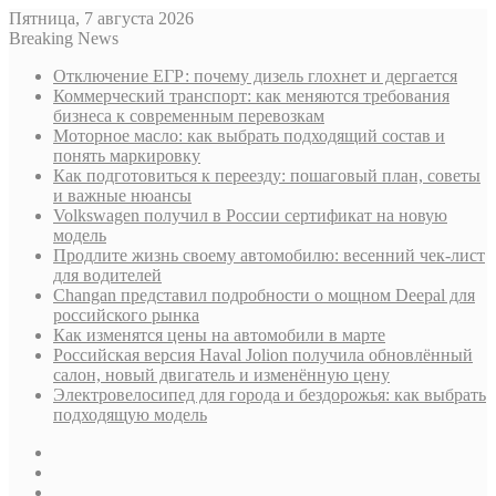
Пятница, 7 августа 2026
Breaking News
Отключение ЕГР: почему дизель глохнет и дергается
Коммерческий транспорт: как меняются требования
бизнеса к современным перевозкам
Моторное масло: как выбрать подходящий состав и
понять маркировку
Как подготовиться к переезду: пошаговый план, советы
и важные нюансы
Volkswagen получил в России сертификат на новую
модель
Продлите жизнь своему автомобилю: весенний чек-лист
для водителей
Changan представил подробности о мощном Deepal для
российского рынка
Как изменятся цены на автомобили в марте
Российская версия Haval Jolion получила обновлённый
салон, новый двигатель и изменённую цену
Электровелосипед для города и бездорожья: как выбрать
подходящую модель
Sidebar
Случайная
статья
Log