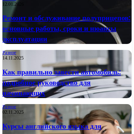
12.01.2026
Ремонт и обслуживание полуприцепов:
основные работы, сроки и нюансы
эксплуатации
Разное
14.11.2025
Как правильно завести автомобиль:
подробное руководство для
начинающих
Разное
02.11.2025
Курсы английского языка для