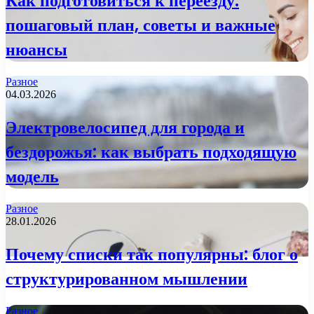
Как подготовиться к переезду:
пошаговый план, советы и важные
нюансы
Разное
04.03.2026
Электровелосипед для города и
бездорожья: как выбрать подходящую
модель
Разное
28.01.2026
Почему списки так популярны: блог о
структурированном мышлении
Разное