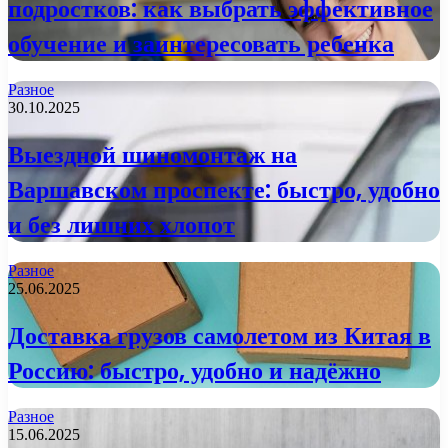
подростков: как выбрать эффективное
обучение и заинтересовать ребенка
Разное
30.10.2025
Выездной шиномонтаж на
Варшавском проспекте: быстро, удобно
и без лишних хлопот
Разное
25.06.2025
Доставка грузов самолетом из Китая в
Россию: быстро, удобно и надёжно
Разное
15.06.2025