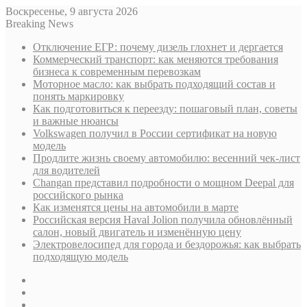
Воскресенье, 9 августа 2026
Breaking News
Отключение ЕГР: почему дизель глохнет и дергается
Коммерческий транспорт: как меняются требования
бизнеса к современным перевозкам
Моторное масло: как выбрать подходящий состав и
понять маркировку
Как подготовиться к переезду: пошаговый план, советы
и важные нюансы
Volkswagen получил в России сертификат на новую
модель
Продлите жизнь своему автомобилю: весенний чек-лист
для водителей
Changan представил подробности о мощном Deepal для
российского рынка
Как изменятся цены на автомобили в марте
Российская версия Haval Jolion получила обновлённый
салон, новый двигатель и изменённую цену
Электровелосипед для города и бездорожья: как выбрать
подходящую модель
Sidebar
Случайная
статья
Log