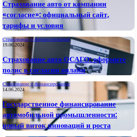
Страхование авто от компании
«согласие»: официальный сайт,
тарифы и условия
Страхование и финансирование
19.06.2024
Страхование авто ОСАГО: оформите
полис в согласии онлайн
Страхование и финансирование
14.06.2024
Государственное финансирование
автомобильной промышленности:
новый виток инноваций и роста