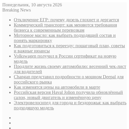
Понедельник, 10 августа 2026
Breaking News
Отключение ЕГР: почему дизель глохнет и дергается
Коммерческий транспорт: как меняются требования
бизнеса к современным перевозкам
Моторное масло: как выбрать подходящий состав и
понять маркировку
Как подготовиться к переезду: пошаговый план, советы
и важные нюансы
Volkswagen получил в России сертификат на новую
модель
Продлите жизнь своему автомобилю: весенний чек-лист
для водителей
Changan представил подробности о мощном Deepal для
российского рынка
Как изменятся цены на автомобили в марте
Российская версия Haval Jolion получила обновлённый
салон, новый двигатель и изменённую цену
Электровелосипед для города и бездорожья: как выбрать
подходящую модель
Sidebar
Случайная
статья
Log