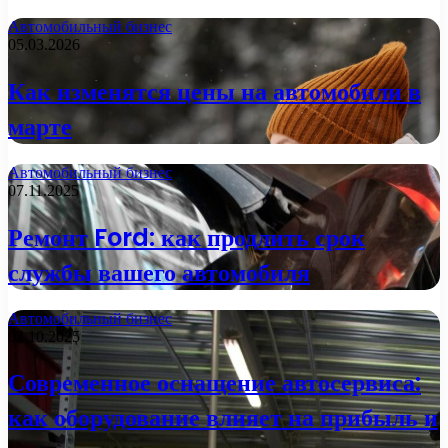
Автомобильный бизнес
05.03.2026
Как изменятся цены на автомобили в
марте
Автомобильный бизнес
07.11.2025
Ремонт Ford: как продлить срок
службы вашего автомобиля
Автомобильный бизнес
02.10.2025
Современное оснащение автосервиса:
как оборудование влияет на прибыль и