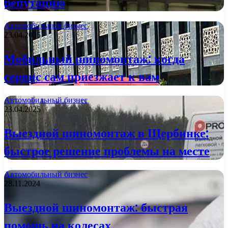
репутацию
Автомобильный бизнес
23.04.2025
Мобильный шиномонтаж: когда
сервис сам приезжает к вам
Автомобильный бизнес
23.04.2025
Выездной шиномонтаж в Щербинке:
быстрое решение проблемы на месте
Автомобильный бизнес
28.11.2024
Выездной шиномонтаж: быстрая
помощь на колесах