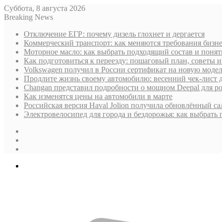
Суббота, 8 августа 2026
Breaking News
Отключение ЕГР: почему дизель глохнет и дергается
Коммерческий транспорт: как меняются требования бизн
Моторное масло: как выбрать подходящий состав и поня
Как подготовиться к переезду: пошаговый план, советы
Volkswagen получил в России сертификат на новую моде
Продлите жизнь своему автомобилю: весенний чек-лист 
Changan представил подробности о мощном Deepal для р
Как изменятся цены на автомобили в марте
Российская версия Haval Jolion получила обновлённый с
Электровелосипед для города и бездорожья: как выбрать
Sidebar
Случайная
статья
Log
In
Меню