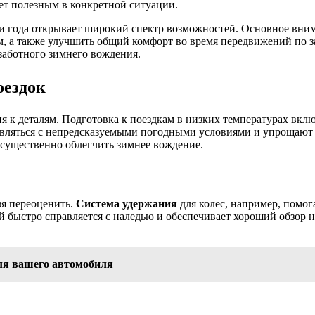
ет полезным в конкретной ситуации.
и года открывает широкий спектр возможностей. Основное вним
ем, а также улучшить общий комфорт во время передвижений по
заботного зимнего вождения.
оездок
ия к деталям. Подготовка к поездкам в низких температурах вкл
вляться с непредсказуемыми погодными условиями и упрощают 
 существенно облегчить зимнее вождение.
зя переоценить.
Система удержания
для колес, например, помог
ый быстро справляется с наледью и обеспечивает хороший обзор
ля вашего автомобиля