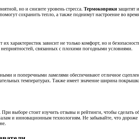
риятной, но и снизите уровень стресса.
Термоковрики
защитят и
омогут сохранить тепло, а также поднимут настроение во время
 их характеристик зависит не только комфорт, но и безопаснос
о неприятностей, связанных с плохими погодными условиями.
ными и поперечными ламелями обеспечивают отличное сцепление
цательных температурах. Также имеет значение ширина покрыш
 При выборе стоит изучить отзывы и рейтинги, чтобы сделать 
алам и инновационным технологиям. Не забывайте, что дороже н
не.
еватели