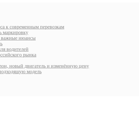
еса к современным перевозкам
ть маркировку
 и важные нюансы
ль
для водителей
оссийского рынка
алон, новый двигатель и изменённую цену
 подходящую модель