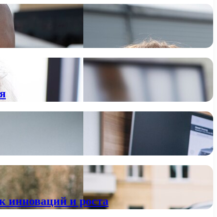
я
к инноваций и роста