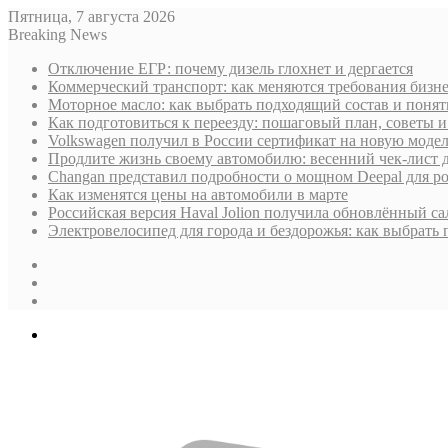
Пятница, 7 августа 2026
Breaking News
Отключение ЕГР: почему дизель глохнет и дергается
Коммерческий транспорт: как меняются требования бизн
Моторное масло: как выбрать подходящий состав и поня
Как подготовиться к переезду: пошаговый план, советы
Volkswagen получил в России сертификат на новую моде
Продлите жизнь своему автомобилю: весенний чек-лист 
Changan представил подробности о мощном Deepal для р
Как изменятся цены на автомобили в марте
Российская версия Haval Jolion получила обновлённый с
Электровелосипед для города и бездорожья: как выбрать
Sidebar
Случайная
статья
Log
In
Меню