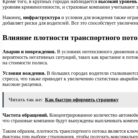
Кроме того, в крупных городах наблюдается
высокий уровень
уровням криминогенности, и страховые компании учитывают э
Наконец,
инфраструктура
и условия для вождения также игра
добавляет риски для водителей. Все это способствует увелич
Влияние плотности транспортного пот
Аварии и повреждения.
В условиях интенсивного движения ав
вероятность негативных ситуаций, таких как врастание в пото
на стоимости полиса.
Условия вождения.
В больших городах водители сталкиваются
стресса, что также приводит к увеличению статистики аварийн
высокие расценки.
Читать так же:
Как быстро оформить страховку
Частота обращений.
Концентрированное количество автомобил
что страховые компании будут вынуждены выплачивать компенс
Таким образом, плотность транспортного потока является кл
факторы при выборе страхования, чтобы получать максимальну