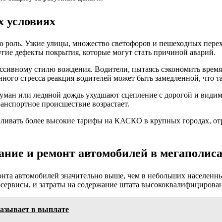
х условиях
 роль. Узкие улицы, множество светофоров и пешеходных пере
угие дефекты покрытия, которые могут стать причиной аварий.
ессивному стилю вождения. Водители, пытаясь сэкономить время
ого стресса реакция водителей может быть замедленной, что та
уман или ледяной дождь ухудшают сцепление с дорогой и видимос
ранспортное происшествие возрастает.
вливать более высокие тарифы на КАСКО в крупных городах, от
ание и ремонт автомобилей в мегаполис
нта автомобилей значительно выше, чем в небольших населенны
осервисы, и затраты на содержание штата высококвалифицирова
казывает в выплате