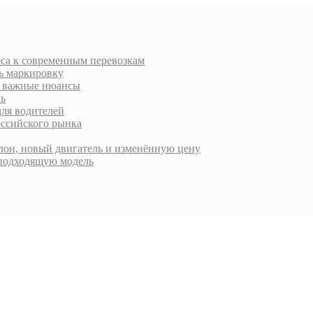
еса к современным перевозкам
ть маркировку
 и важные нюансы
ль
для водителей
оссийского рынка
алон, новый двигатель и изменённую цену
 подходящую модель