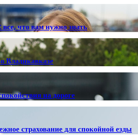
 все, что вам нужно знать
во Владикавказе
спокойствия на дороге
ежное страхование для спокойной езды