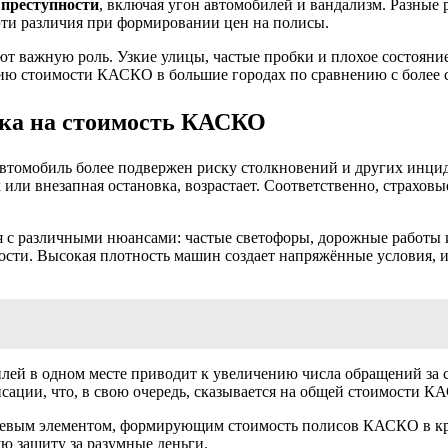
 преступности
, включая угон автомобилей и вандализм. Разные 
ти различия при формировании цен на полисы.
ют важную роль. Узкие улицы, частые пробки и плохое состояни
ению стоимости КАСКО в большие городах по сравнению с более
ока на стоимость КАСКО
томобиль более подвержен риску столкновений и других инциде
к или внезапная остановка, возрастает. Соответственно, страхо
 с различными нюансами: частые светофоры, дорожные работы и
ости. Высокая плотность машин создает напряжённые условия, и
ей в одном месте приводит к увеличению числа обращений за с
ации, что, в свою очередь, сказывается на общей стоимости КА
ючевым элементом, формирующим стоимость полисов КАСКО в кр
ю защиту за разумные деньги.