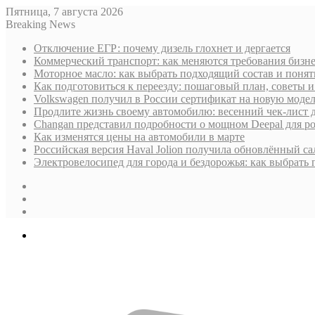
Пятница, 7 августа 2026
Breaking News
Отключение ЕГР: почему дизель глохнет и дергается
Коммерческий транспорт: как меняются требования бизн
Моторное масло: как выбрать подходящий состав и поня
Как подготовиться к переезду: пошаговый план, советы
Volkswagen получил в России сертификат на новую моде
Продлите жизнь своему автомобилю: весенний чек-лист 
Changan представил подробности о мощном Deepal для р
Как изменятся цены на автомобили в марте
Российская версия Haval Jolion получила обновлённый с
Электровелосипед для города и бездорожья: как выбрать
Sidebar
Случайная
статья
Log
In
Меню