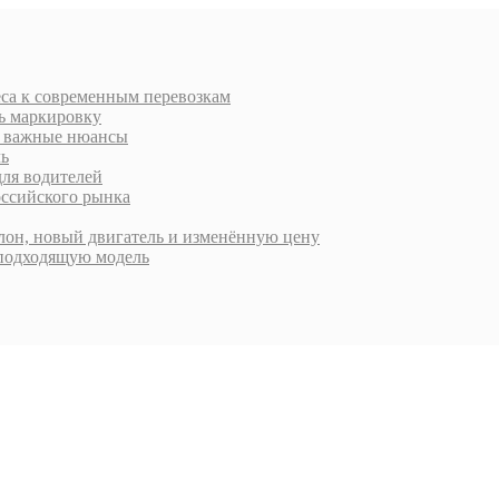
еса к современным перевозкам
ть маркировку
 и важные нюансы
ль
для водителей
оссийского рынка
алон, новый двигатель и изменённую цену
 подходящую модель