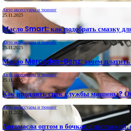
Авто аксессуары и тюнинг
25.11.2025
Масло Smart: как подобрать смазку дл
Авто аксессуары и тюнинг
25.11.2025
Масло Mercedes-Benz: зачем платить 
Авто аксессуары и тюнинг
25.11.2025
Как продлить срок службы машины? О
Авто аксессуары и тюнинг
19.11.2025
Автомасла оптом в бочках с доставкой: