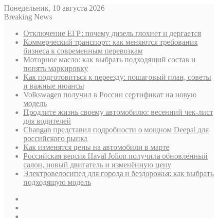
Понедельник, 10 августа 2026
Breaking News
Отключение ЕГР: почему дизель глохнет и дергается
Коммерческий транспорт: как меняются требования
бизнеса к современным перевозкам
Моторное масло: как выбрать подходящий состав и
понять маркировку
Как подготовиться к переезду: пошаговый план, советы
и важные нюансы
Volkswagen получил в России сертификат на новую
модель
Продлите жизнь своему автомобилю: весенний чек-лист
для водителей
Changan представил подробности о мощном Deepal для
российского рынка
Как изменятся цены на автомобили в марте
Российская версия Haval Jolion получила обновлённый
салон, новый двигатель и изменённую цену
Электровелосипед для города и бездорожья: как выбрать
подходящую модель
Sidebar
Случайная
статья
Log