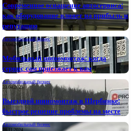
Современное оснащение автосервиса:
как оборудование влияет на прибыль и
репутацию
Автомобильный бизнес
23.04.2025
Мобильный шиномонтаж: когда
сервис сам приезжает к вам
Автомобильный бизнес
23.04.2025
Выездной шиномонтаж в Щербинке:
быстрое решение проблемы на месте
Автомобильный бизнес
28.11.2024