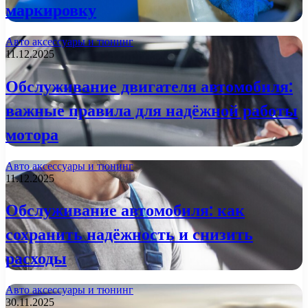
маркировку
Авто аксессуары и тюнинг
11.12.2025
Обслуживание двигателя автомобиля:
важные правила для надёжной работы
мотора
Авто аксессуары и тюнинг
11.12.2025
Обслуживание автомобиля: как
сохранить надёжность и снизить
расходы
Авто аксессуары и тюнинг
30.11.2025