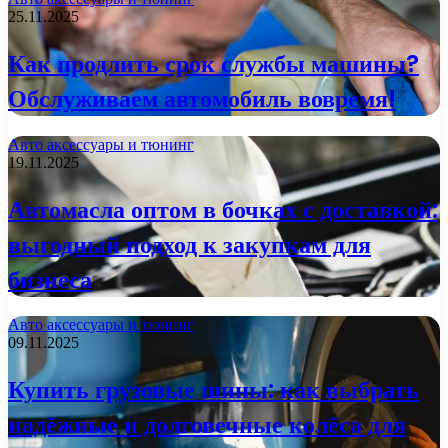
25.11.2025
Как продлить срок службы машины?
Обслуживаем автомобиль вовремя!
Авто аксессуары и тюнинг
19.11.2025
Автомасла оптом в бочках с доставкой:
выгодный подход к закупкам для
бизнеса
Авто аксессуары и тюнинг
09.11.2025
Купить грузовые шины: как выбрать
надёжные и долговечные колёса для