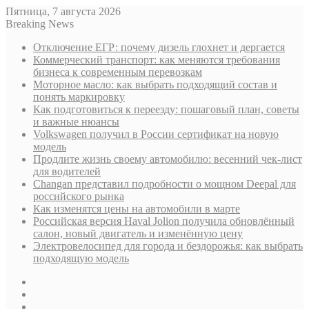
Пятница, 7 августа 2026
Breaking News
Отключение ЕГР: почему дизель глохнет и дергается
Коммерческий транспорт: как меняются требования
бизнеса к современным перевозкам
Моторное масло: как выбрать подходящий состав и
понять маркировку
Как подготовиться к переезду: пошаговый план, советы
и важные нюансы
Volkswagen получил в России сертификат на новую
модель
Продлите жизнь своему автомобилю: весенний чек-лист
для водителей
Changan представил подробности о мощном Deepal для
российского рынка
Как изменятся цены на автомобили в марте
Российская версия Haval Jolion получила обновлённый
салон, новый двигатель и изменённую цену
Электровелосипед для города и бездорожья: как выбрать
подходящую модель
Sidebar
Случайная
статья
Log