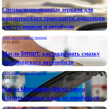
Специализированные зеркала для
коммерческого транспорта: адаптация
для грузовиков и автобусов
Авто аксессуары и тюнинг
25.11.2025
Масло Smart: как подобрать смазку
для городского автомобиля
Авто аксессуары и тюнинг
25.11.2025
Масло Mercedes-Benz: зачем
платить больше и как не ошибиться
Авто аксессуары и тюнинг