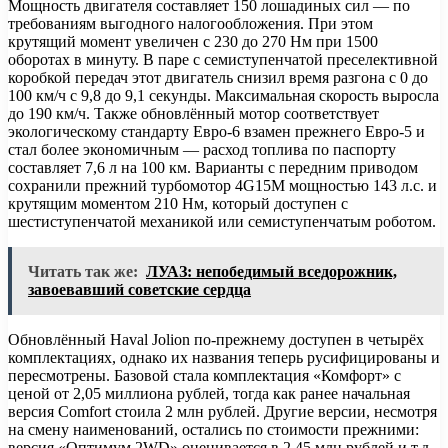
Мощность двигателя составляет 150 лошадиных сил — по
требованиям выгодного налогообложения. При этом
крутящий момент увеличен с 230 до 270 Нм при 1500
оборотах в минуту. В паре с семиступенчатой преселективной
коробкой передач этот двигатель снизил время разгона с 0 до
100 км/ч с 9,8 до 9,1 секунды. Максимальная скорость выросла
до 190 км/ч. Также обновлённый мотор соответствует
экологическому стандарту Евро-6 взамен прежнего Евро-5 и
стал более экономичным — расход топлива по паспорту
составляет 7,6 л на 100 км. Варианты с передним приводом
сохранили прежний турбомотор 4G15M мощностью 143 л.с. и
крутящим моментом 210 Нм, который доступен с
шестиступенчатой механикой или семиступенчатым роботом.
Читать так же:
ЛУАЗ: непобедимый вседорожник,
завоевавший советские сердца
Обновлённый Haval Jolion по-прежнему доступен в четырёх
комплектациях, однако их названия теперь русифицированы и
пересмотрены. Базовой стала комплектация «Комфорт» с
ценой от 2,05 миллиона рублей, тогда как ранее начальная
версия Comfort стоила 2 млн рублей. Другие версии, несмотря
на смену наименований, остались по стоимости прежними:
версия «Оптимум 2WD» оценивается в 2,45 млн рублей и т.д.