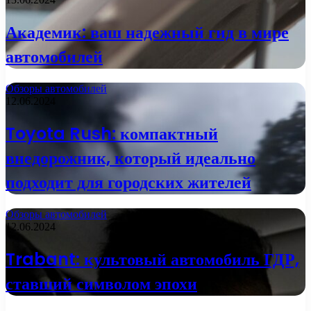
Академик: ваш надежный гид в мире
автомобилей
Обзоры автомобилей
12.06.2024
Toyota Rush: компактный
внедорожник, который идеально
подходит для городских жителей
Обзоры автомобилей
12.06.2024
Trabant: культовый автомобиль ГДР,
ставший символом эпохи