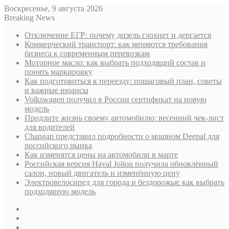
Воскресенье, 9 августа 2026
Breaking News
Отключение ЕГР: почему дизель глохнет и дергается
Коммерческий транспорт: как меняются требования
бизнеса к современным перевозкам
Моторное масло: как выбрать подходящий состав и
понять маркировку
Как подготовиться к переезду: пошаговый план, советы
и важные нюансы
Volkswagen получил в России сертификат на новую
модель
Продлите жизнь своему автомобилю: весенний чек-лист
для водителей
Changan представил подробности о мощном Deepal для
российского рынка
Как изменятся цены на автомобили в марте
Российская версия Haval Jolion получила обновлённый
салон, новый двигатель и изменённую цену
Электровелосипед для города и бездорожья: как выбрать
подходящую модель
Sidebar
Случайная
статья
Log