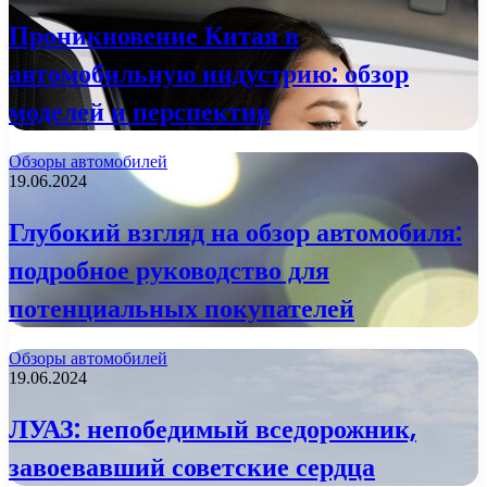
Проникновение Китая в
автомобильную индустрию: обзор
моделей и перспектив
Обзоры автомобилей
19.06.2024
Глубокий взгляд на обзор автомобиля:
подробное руководство для
потенциальных покупателей
Обзоры автомобилей
19.06.2024
ЛУАЗ: непобедимый вседорожник,
завоевавший советские сердца