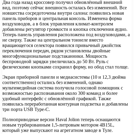
Два года назад кроссовер получил обновлённый внешний
вид, поэтому сейчас внешность осталась без изменений. Все
новшества сосредоточены внутри салона: появились новая
панель приборов и центральная консоль. Изменена форма
воздуховодов, а в блок управления климат-контролем
добавлены регулятор громкости и кнопка отключения аудио.
Теперь панель управления расположена под воздуховодами, а
не сверху. Также на центральном тоннеле вместо
вращающегося селектора появился привычный джойстик
переключения передач, рядом установлены двойные
многофункциональные подстаканники. Мощность
беспроводной зарядки увеличилась до 50 Вт. Руль с
физическими кнопками сохранил форму, но обод стал толще.
Экран приборной панели и медиасистемы (10 и 12,3 дюйма
соответственно) остались без изменений, однако
мультимедийная система получила голосовой помощник с
возможностью распознавания около 300 команд и более
удобный интерфейс с обновлённой графикой. Также
появилась переработанная контурная подсветка и добавлены
три порта USB Type-C.
Полноприводные версии Haval Jolion теперь оснащаются
новым турбированным 1,5-литровым мотором 4B15L,
который уже выпускают на агрегатном заводе в Туле.