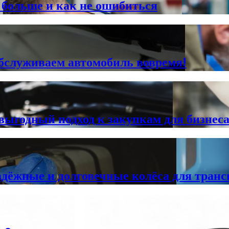
больше и как не ошибиться
бслуживаем автомобиль вовремя!
 выгодный подход к закупкам для бизнес
дёжные и долговечные колёса для транс