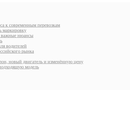
еса к современным перевозкам
ть маркировку
 и важные нюансы
ль
для водителей
оссийского рынка
алон, новый двигатель и изменённую цену
 подходящую модель