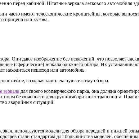
твенно перед кабиной. Штатные зеркала легкового автомобиля з
они часто имеют телескопические кронштейны, которые выносят
го прицепа или кузова.
бзора. Они дают изображение без искажений, что позволяет адек
льные (сферические) зеркала ближнего обзора. Их устанавливаю
жет находиться пешеход или автомобиль.
кронштейне, создавая комплексную систему обзора.
е зеркала
для своего коммерческого парка, она должна ориентиро
х норм безопасности для крупногабаритного транспорта. Правиль
тво аварийных ситуаций.
ркал, используются модели для обзора передней и нижней зоны,
догрев стали стандартом для большинства моделей, обеспечивая