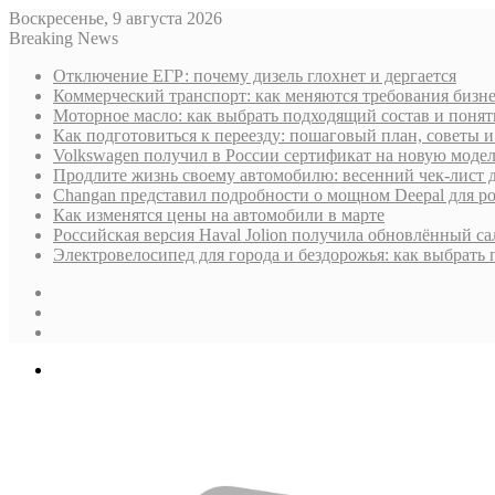
Воскресенье, 9 августа 2026
Breaking News
Отключение ЕГР: почему дизель глохнет и дергается
Коммерческий транспорт: как меняются требования бизн
Моторное масло: как выбрать подходящий состав и поня
Как подготовиться к переезду: пошаговый план, советы
Volkswagen получил в России сертификат на новую моде
Продлите жизнь своему автомобилю: весенний чек-лист 
Changan представил подробности о мощном Deepal для р
Как изменятся цены на автомобили в марте
Российская версия Haval Jolion получила обновлённый с
Электровелосипед для города и бездорожья: как выбрать
Sidebar
Случайная
статья
Log
In
Меню