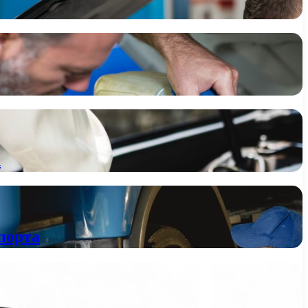
а
порта