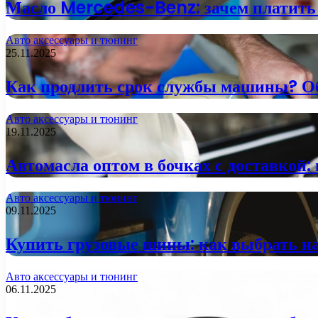
Масло Mercedes-Benz: зачем платить 
Авто аксессуары и тюнинг
25.11.2025
Как продлить срок службы машины? О
Авто аксессуары и тюнинг
19.11.2025
Автомасла оптом в бочках с доставкой:
Авто аксессуары и тюнинг
09.11.2025
Купить грузовые шины: как выбрать на
Авто аксессуары и тюнинг
06.11.2025