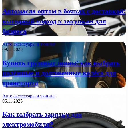
Автомасла оптом в бочках с доставкой:
выгодный подход к закупкам для
бизнеса
Авто аксессуары и тюнинг
09.11.2025
Купить грузовые шины: как выбрать
надёжные и долговечные колёса для
транспорта
Авто аксессуары и тюнинг
06.11.2025
Как выбрать зарядку для
электромобиля?