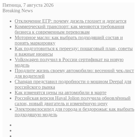
Пятница, 7 августа 2026
Breaking News
Отключение ЕГР: почему дизель глохнет и дергается
Коммерческий транспорт: как меняются требования
бизнеса к современным перевозкам
Моторное масло: как выбрать подходящий состав и
понять маркировку
Как подготовиться к переезду: пошаговый план, советы
и важные нюансы
Volkswagen получил в России сертификат на новую
модель
Продлите жизнь своему автомобилю: весенний чек-лист
для водителей
Changan представил подробности о мощном Deepal для
российского рынка
Как изменятся цены на автомобили в марте
Российская версия Haval Jolion получила обновлённый
салон, новый двигатель и изменённую цену
Электровелосипед для города и бездорожья: как выбрать
подходящую модель
Sidebar
Случайная
статья
Log