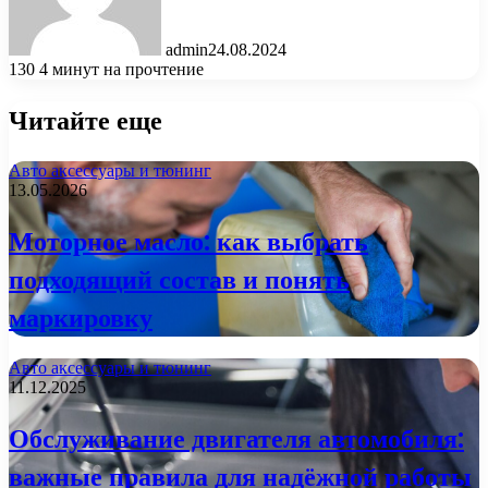
admin
24.08.2024
130
4 минут на прочтение
Читайте еще
Авто аксессуары и тюнинг
13.05.2026
Моторное масло: как выбрать
подходящий состав и понять
маркировку
Авто аксессуары и тюнинг
11.12.2025
Обслуживание двигателя автомобиля:
важные правила для надёжной работы