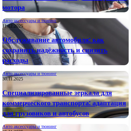
мотора
Авто аксессуары и тюнинг
11.12.2025
Обслуживание автомобиля: как
сохранить надёжность и снизить
расходы
Авто аксессуары и тюнинг
30.11.2025
Специализированные зеркала для
коммерческого транспорта: адаптация
для грузовиков и автобусов
Авто аксессуары и тюнинг