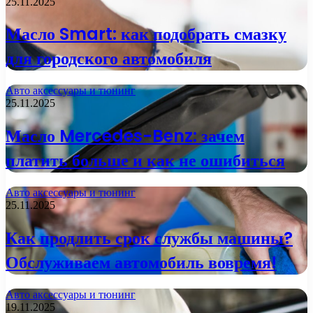
25.11.2025
Масло Smart: как подобрать смазку
для городского автомобиля
Авто аксессуары и тюнинг
25.11.2025
Масло Mercedes-Benz: зачем
платить больше и как не ошибиться
Авто аксессуары и тюнинг
25.11.2025
Как продлить срок службы машины?
Обслуживаем автомобиль вовремя!
Авто аксессуары и тюнинг
19.11.2025