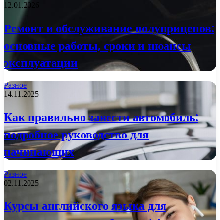
12.01.2026
Ремонт и обслуживание полуприцепов:
основные работы, сроки и нюансы
эксплуатации
Разное
14.11.2025
Как правильно завести автомобиль:
подробное руководство для
начинающих
Разное
02.11.2025
Курсы английского языка для