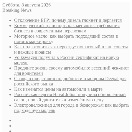
Суббота, 8 августа 2026
Breaking News
Отключение ЕГР: почему дизель глохнет и дергается
Коммерческий транспорт: как меняются требования
бизнеса к современным перевозкам
Моторное масло: как выбрать подходящий состав и
понять маркировку
Как подготовиться к переезду: пошаговый план, советы
и важные нюансы
Volkswagen получил в России сертификат на новую
модель
Продлите жизнь своему автомобилю: весенний чек-лист
для водителей
Changan представил подробности о мощном Deepal для
российского рынка
Как изменятся цены на автомобили в марте
Российская версия Haval Jolion получила обновлённый
салон, новый двигатель и изменённую цену
Электровелосипед для города и бездорожья: как выбрать
подходящую модель
Sidebar
Случайная
статья
Log