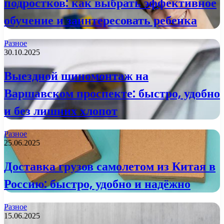
подростков: как выбрать эффективное
обучение и заинтересовать ребенка
Разное
30.10.2025
Выездной шиномонтаж на
Варшавском проспекте: быстро, удобно
и без лишних хлопот
Разное
25.06.2025
Доставка грузов самолетом из Китая в
Россию: быстро, удобно и надёжно
Разное
15.06.2025