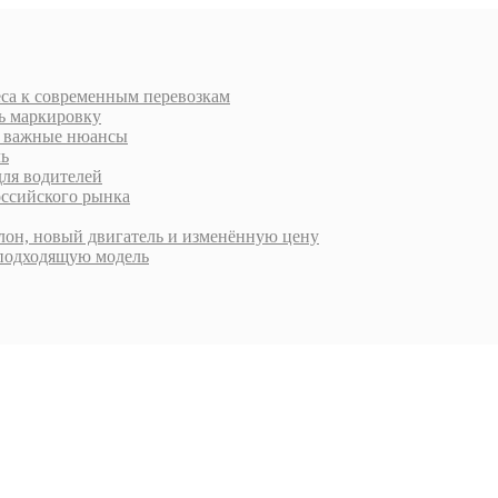
еса к современным перевозкам
ть маркировку
 и важные нюансы
ль
для водителей
оссийского рынка
алон, новый двигатель и изменённую цену
 подходящую модель