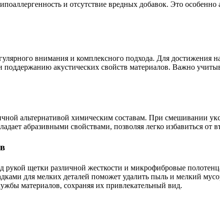
ипоаллергенность и отсутствие вредных добавок. Это особенно а
гулярного внимания и комплексного подхода. Для достижения н
 и поддержанию акустических свойств материалов. Важно учиты
отличной альтернативой химическим составам. При смешивании у
бладает абразивными свойствами, позволяя легко избавиться от 
в
д рукой щетки различной жесткости и микрофибровые полотенца.
адками для мелких деталей поможет удалить пыль и мелкий мусо
лужбы материалов, сохраняя их привлекательный вид.