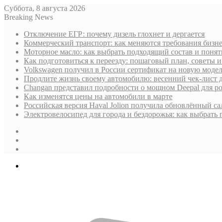
Суббота, 8 августа 2026
Breaking News
Отключение ЕГР: почему дизель глохнет и дергается
Коммерческий транспорт: как меняются требования бизн
Моторное масло: как выбрать подходящий состав и поня
Как подготовиться к переезду: пошаговый план, советы
Volkswagen получил в России сертификат на новую моде
Продлите жизнь своему автомобилю: весенний чек-лист 
Changan представил подробности о мощном Deepal для р
Как изменятся цены на автомобили в марте
Российская версия Haval Jolion получила обновлённый с
Электровелосипед для города и бездорожья: как выбрать
Sidebar
Случайная
статья
Log
In
Меню