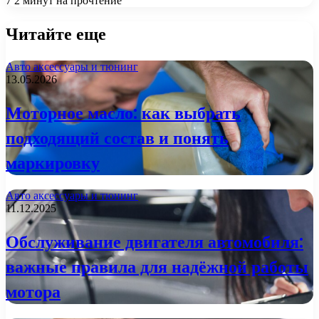
7
2 минут на прочтение
Читайте еще
Авто аксессуары и тюнинг
13.05.2026
Моторное масло: как выбрать
подходящий состав и понять
маркировку
Авто аксессуары и тюнинг
11.12.2025
Обслуживание двигателя автомобиля:
важные правила для надёжной работы
мотора