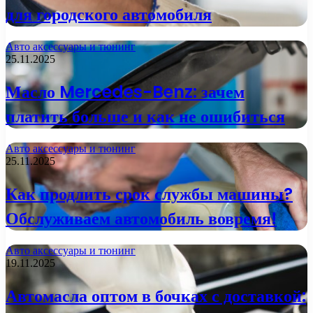
для городского автомобиля
Авто аксессуары и тюнинг
25.11.2025
Масло Mercedes-Benz: зачем
платить больше и как не ошибиться
Авто аксессуары и тюнинг
25.11.2025
Как продлить срок службы машины?
Обслуживаем автомобиль вовремя!
Авто аксессуары и тюнинг
19.11.2025
Автомасла оптом в бочках с доставкой: