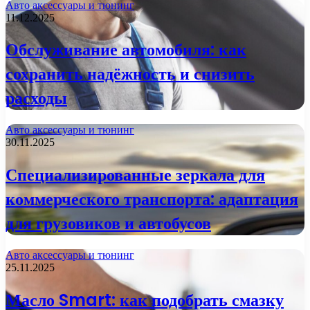
Авто аксессуары и тюнинг
11.12.2025
Обслуживание автомобиля: как
сохранить надёжность и снизить
расходы
Авто аксессуары и тюнинг
30.11.2025
Специализированные зеркала для
коммерческого транспорта: адаптация
для грузовиков и автобусов
Авто аксессуары и тюнинг
25.11.2025
Масло Smart: как подобрать смазку