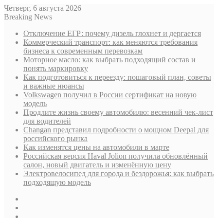
Четверг, 6 августа 2026
Breaking News
Отключение ЕГР: почему дизель глохнет и дергается
Коммерческий транспорт: как меняются требования
бизнеса к современным перевозкам
Моторное масло: как выбрать подходящий состав и
понять маркировку
Как подготовиться к переезду: пошаговый план, советы
и важные нюансы
Volkswagen получил в России сертификат на новую
модель
Продлите жизнь своему автомобилю: весенний чек-лист
для водителей
Changan представил подробности о мощном Deepal для
российского рынка
Как изменятся цены на автомобили в марте
Российская версия Haval Jolion получила обновлённый
салон, новый двигатель и изменённую цену
Электровелосипед для города и бездорожья: как выбрать
подходящую модель
Sidebar
Случайная
статья
Log