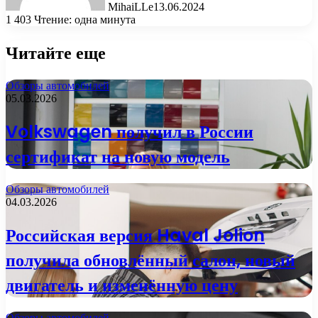
MihaiLLe
13.06.2024
1 403
Чтение: одна минута
Читайте еще
Обзоры автомобилей
05.03.2026
Volkswagen получил в России
сертификат на новую модель
Обзоры автомобилей
04.03.2026
Российская версия Haval Jolion
получила обновлённый салон, новый
двигатель и изменённую цену
Обзоры автомобилей