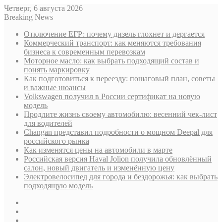
Четверг, 6 августа 2026
Breaking News
Отключение ЕГР: почему дизель глохнет и дергается
Коммерческий транспорт: как меняются требования
бизнеса к современным перевозкам
Моторное масло: как выбрать подходящий состав и
понять маркировку
Как подготовиться к переезду: пошаговый план, советы
и важные нюансы
Volkswagen получил в России сертификат на новую
модель
Продлите жизнь своему автомобилю: весенний чек-лист
для водителей
Changan представил подробности о мощном Deepal для
российского рынка
Как изменятся цены на автомобили в марте
Российская версия Haval Jolion получила обновлённый
салон, новый двигатель и изменённую цену
Электровелосипед для города и бездорожья: как выбрать
подходящую модель
Sidebar
Случайная
статья
Log