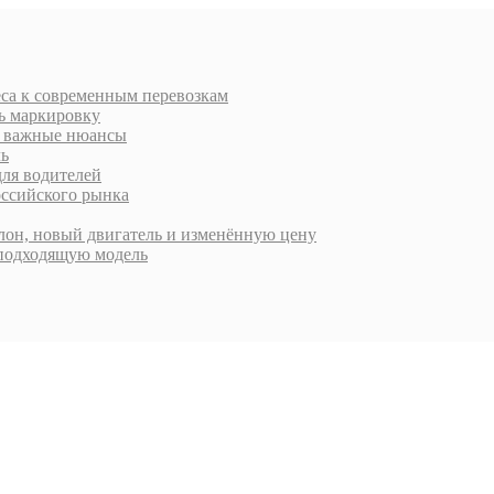
еса к современным перевозкам
ть маркировку
 и важные нюансы
ль
для водителей
оссийского рынка
алон, новый двигатель и изменённую цену
 подходящую модель