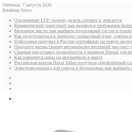
Пятница, 7 августа 2026
Breaking News
Отключение ЕГР: почему дизель глохнет и дергается
Коммерческий транспорт: как меняются требования бизн
Моторное масло: как выбрать подходящий состав и поня
Как подготовиться к переезду: пошаговый план, советы
Volkswagen получил в России сертификат на новую моде
Продлите жизнь своему автомобилю: весенний чек-лист 
Changan представил подробности о мощном Deepal для р
Как изменятся цены на автомобили в марте
Российская версия Haval Jolion получила обновлённый с
Электровелосипед для города и бездорожья: как выбрать
Sidebar
Случайная
статья
Log
In
Меню