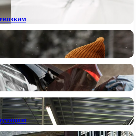
ревозкам
епутацию