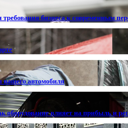
 требования бизнеса к современным пе
арте
ы вашего автомобиля
ак оборудование влияет на прибыль и р