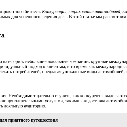
опрокатного бизнеса.
Конкуренция, страхование автомобилей, в
димых для успешного ведения дела. В этой статье мы рассмотрим
та
ько категорий: небольшие локальные компании, крупные междун
дивидуальный подход к клиентам, в то время как международные
екать потребителей, предлагая уникальные виды автомобилей, 
я. Необходимо тщательно изучить, как конкуренты выделяются 
 или дополнительными услугами, такими как доставка автомоби
ть лояльную аудиторию.
 для приятного путешествия