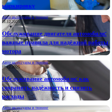
маркировку
Авто аксессуары и тюнинг
11.12.2025
Обслуживание двигателя автомобиля:
важные правила для надёжной работы
мотора
Авто аксессуары и тюнинг
11.12.2025
Обслуживание автомобиля: как
сохранить надёжность и снизить
расходы
Авто аксессуары и тюнинг