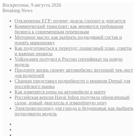
Воскресенье, 9 августа 2026
Breaking News
Отключение ЕГР: почему дизель глохнет и дергается
Коммерческий транспорт: как меняются требования
бизнеса к современным перевозкам
Моторное масло: как выбрать подходящий состав и
понять маркировку
Как подготовиться к переезду: пошаговый план, советы
и важные нюансы
Volkswagen получил в России сертификат на новую
модель
Продлите жизнь своему автомобилю: весенний чек-лист
для водителей
Changan представил подробности о мощном Deepal для
российского рынка
Как изменятся цены на автомобили в марте
Российская версия Haval Jolion получила обновлённый
салон, новый двигатель и изменённую цену
Электровелосипед для города и бездорожья: как выбрать
подходящую модель
Sidebar
Случайная
статья
Log