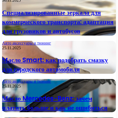
30.11.2025
Специализированные зеркала для
коммерческого транспорта: адаптация
для грузовиков и автобусов
Авто аксессуары и тюнинг
25.11.2025
Масло Smart: как подобрать смазку
для городского автомобиля
Авто аксессуары и тюнинг
25.11.2025
Масло Mercedes-Benz: зачем
платить больше и как не ошибиться