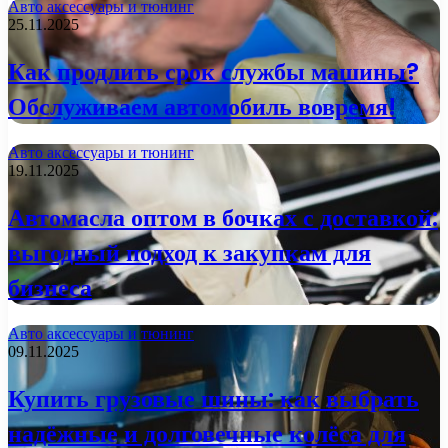
Авто аксессуары и тюнинг
25.11.2025
Как продлить срок службы машины?
Обслуживаем автомобиль вовремя!
Авто аксессуары и тюнинг
19.11.2025
Автомасла оптом в бочках с доставкой:
выгодный подход к закупкам для
бизнеса
Авто аксессуары и тюнинг
09.11.2025
Купить грузовые шины: как выбрать
надёжные и долговечные колёса для