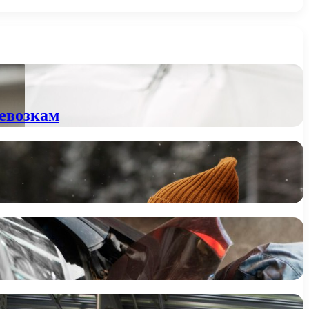
ревозкам