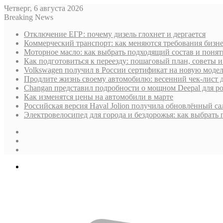
Четверг, 6 августа 2026
Breaking News
Отключение ЕГР: почему дизель глохнет и дергается
Коммерческий транспорт: как меняются требования бизн
Моторное масло: как выбрать подходящий состав и поня
Как подготовиться к переезду: пошаговый план, советы
Volkswagen получил в России сертификат на новую моде
Продлите жизнь своему автомобилю: весенний чек-лист 
Changan представил подробности о мощном Deepal для р
Как изменятся цены на автомобили в марте
Российская версия Haval Jolion получила обновлённый с
Электровелосипед для города и бездорожья: как выбрать
Sidebar
Случайная
статья
Log
In
Меню