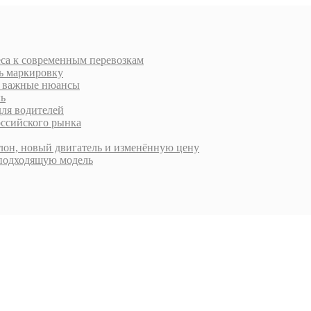
еса к современным перевозкам
ть маркировку
 и важные нюансы
ль
для водителей
оссийского рынка
алон, новый двигатель и изменённую цену
 подходящую модель