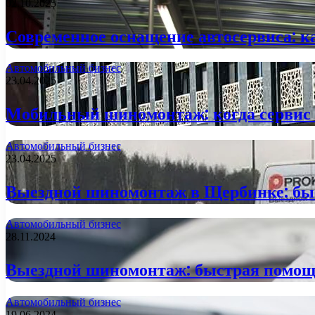
02.10.2025
Современное оснащение автосервиса: к
Автомобильный бизнес
23.04.2025
Мобильный шиномонтаж: когда сервис 
Автомобильный бизнес
23.04.2025
Выездной шиномонтаж в Щербинке: быс
Автомобильный бизнес
28.11.2024
Выездной шиномонтаж: быстрая помощь
Автомобильный бизнес
19.06.2024