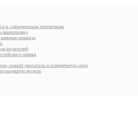
еса к современным перевозкам
ть маркировку
 и важные нюансы
ль
для водителей
оссийского рынка
алон, новый двигатель и изменённую цену
 подходящую модель