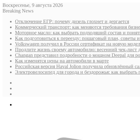
Воскресенье, 9 августа 2026
Breaking News
Отключение ЕГР: почему дизель глохнет и дергается
Коммерческий транспорт: как меняются требования бизн
Моторное масло: как выбрать подходящий состав и поня
Как подготовиться к переезду: пошаговый план, советы
Volkswagen получил в России сертификат на новую моде
Продлите жизнь своему автомобилю: весенний чек-лист 
Changan представил подробности о мощном Deepal для р
Как изменятся цены на автомобили в марте
Российская версия Haval Jolion получила обновлённый с
Электровелосипед для города и бездорожья: как выбрать
Sidebar
Случайная
статья
Log
In
Меню