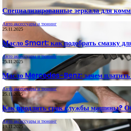
Специализированные зеркала для комме
Авто аксессуары и тюнинг
25.11.2025
Масло Smart: как подобрать смазку дл
Авто аксессуары и тюнинг
25.11.2025
Масло Mercedes-Benz: зачем платить 
Авто аксессуары и тюнинг
25.11.2025
Как продлить срок службы машины? О
Авто аксессуары и тюнинг
19.11.2025