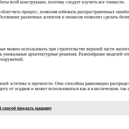
боты всей конструкции, поэтому следует изучить все тонкости.
блегчить процесс, позволяя избежать распространенных ошибок
сознание различных аспектов и нюансов позволит сделать боле
ые можно использовать при строительстве верхней части жилог
ать уникальные архитектурные решения. Разнообразие моделей о
сооружений.
ей эстетике и прочности. Они способны равномерно распределя
ту от осадков и может использоваться как в классическом, так 
й способ продать машину