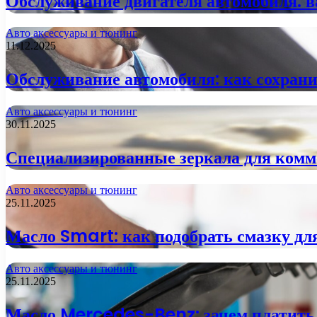
Обслуживание двигателя автомобиля: 
Авто аксессуары и тюнинг
11.12.2025
Обслуживание автомобиля: как сохрани
Авто аксессуары и тюнинг
30.11.2025
Специализированные зеркала для комме
Авто аксессуары и тюнинг
25.11.2025
Масло Smart: как подобрать смазку дл
Авто аксессуары и тюнинг
25.11.2025
Масло Mercedes-Benz: зачем платить 