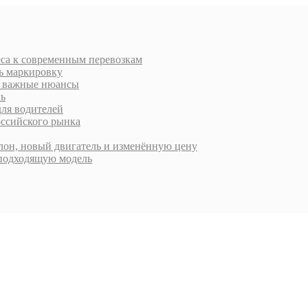
еса к современным перевозкам
ть маркировку
 и важные нюансы
ль
для водителей
оссийского рынка
алон, новый двигатель и изменённую цену
 подходящую модель