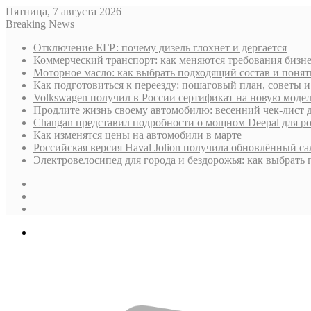
Пятница, 7 августа 2026
Breaking News
Отключение ЕГР: почему дизель глохнет и дергается
Коммерческий транспорт: как меняются требования бизн
Моторное масло: как выбрать подходящий состав и поня
Как подготовиться к переезду: пошаговый план, советы
Volkswagen получил в России сертификат на новую моде
Продлите жизнь своему автомобилю: весенний чек-лист 
Changan представил подробности о мощном Deepal для р
Как изменятся цены на автомобили в марте
Российская версия Haval Jolion получила обновлённый с
Электровелосипед для города и бездорожья: как выбрать
Sidebar
Случайная
статья
Log
In
Меню