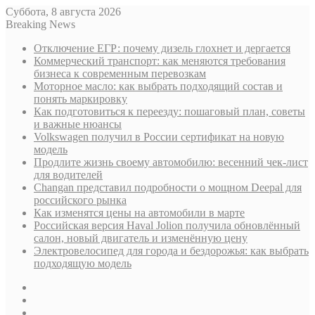
Суббота, 8 августа 2026
Breaking News
Отключение ЕГР: почему дизель глохнет и дергается
Коммерческий транспорт: как меняются требования
бизнеса к современным перевозкам
Моторное масло: как выбрать подходящий состав и
понять маркировку
Как подготовиться к переезду: пошаговый план, советы
и важные нюансы
Volkswagen получил в России сертификат на новую
модель
Продлите жизнь своему автомобилю: весенний чек-лист
для водителей
Changan представил подробности о мощном Deepal для
российского рынка
Как изменятся цены на автомобили в марте
Российская версия Haval Jolion получила обновлённый
салон, новый двигатель и изменённую цену
Электровелосипед для города и бездорожья: как выбрать
подходящую модель
Sidebar
Случайная
статья
Log