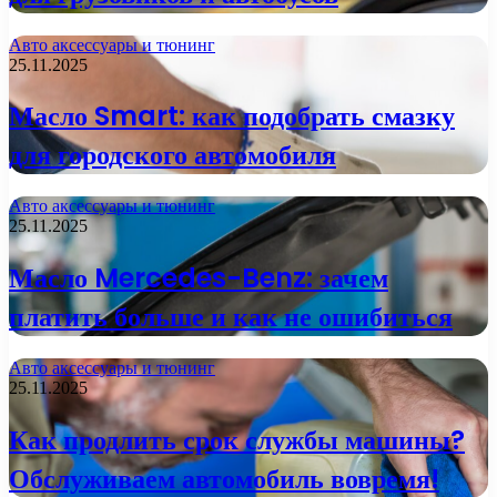
Авто аксессуары и тюнинг
25.11.2025
Масло Smart: как подобрать смазку
для городского автомобиля
Авто аксессуары и тюнинг
25.11.2025
Масло Mercedes-Benz: зачем
платить больше и как не ошибиться
Авто аксессуары и тюнинг
25.11.2025
Как продлить срок службы машины?
Обслуживаем автомобиль вовремя!