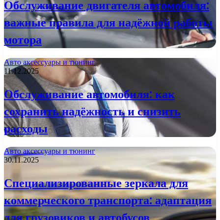
Обслуживание двигателя автомобиля:
важные правила для надёжной работы
мотора
Авто аксессуары и тюнинг
11.12.2025
Обслуживание автомобиля: как
сохранить надёжность и снизить
расходы
Авто аксессуары и тюнинг
30.11.2025
Специализированные зеркала для
коммерческого транспорта: адаптация
для грузовиков и автобусов