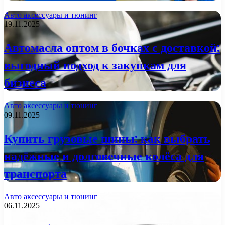
Авто аксессуары и тюнинг
19.11.2025
Автомасла оптом в бочках с доставкой:
выгодный подход к закупкам для
бизнеса
Авто аксессуары и тюнинг
09.11.2025
Купить грузовые шины: как выбрать
надёжные и долговечные колёса для
транспорта
Авто аксессуары и тюнинг
06.11.2025