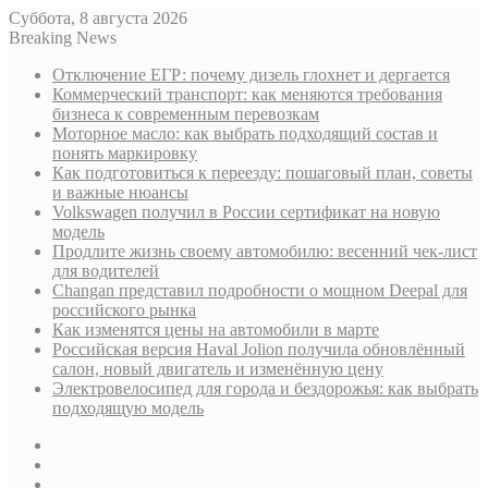
Суббота, 8 августа 2026
Breaking News
Отключение ЕГР: почему дизель глохнет и дергается
Коммерческий транспорт: как меняются требования
бизнеса к современным перевозкам
Моторное масло: как выбрать подходящий состав и
понять маркировку
Как подготовиться к переезду: пошаговый план, советы
и важные нюансы
Volkswagen получил в России сертификат на новую
модель
Продлите жизнь своему автомобилю: весенний чек-лист
для водителей
Changan представил подробности о мощном Deepal для
российского рынка
Как изменятся цены на автомобили в марте
Российская версия Haval Jolion получила обновлённый
салон, новый двигатель и изменённую цену
Электровелосипед для города и бездорожья: как выбрать
подходящую модель
Sidebar
Случайная
статья
Log