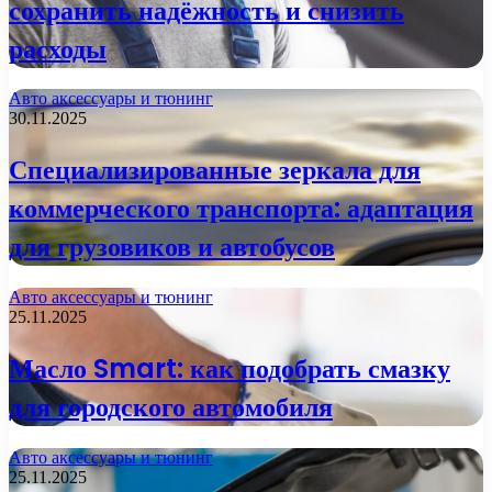
сохранить надёжность и снизить
расходы
Авто аксессуары и тюнинг
30.11.2025
Специализированные зеркала для
коммерческого транспорта: адаптация
для грузовиков и автобусов
Авто аксессуары и тюнинг
25.11.2025
Масло Smart: как подобрать смазку
для городского автомобиля
Авто аксессуары и тюнинг
25.11.2025