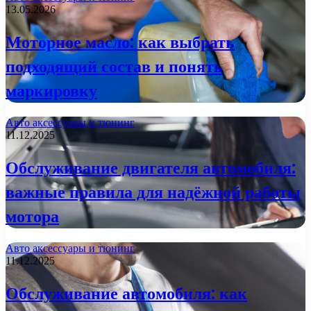
13.05.2026
Моторное масло: как выбрать
подходящий состав и понять
маркировку
Авто аксессуары и тюнинг
11.12.2025
Обслуживание двигателя автомобиля:
важные правила для надёжной работы
мотора
Авто аксессуары и тюнинг
11.12.2025
Обслуживание автомобиля: как