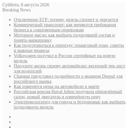
Суббота, 8 августа 2026
Breaking News
Отключение ЕГР: почему дизель глохнет и дергается
Коммерческий транспорт: как меняются требования
бизнеса к современным перевозкам
Моторное масло: как выбрать подходящий состав и
понять маркировку
Как подготовиться к переезду: пошаговый план, советы
и важные нюансы
Volkswagen получил в России сертификат на новую
модель
Продлите жизнь своему автомобилю: весенний чек-лист
для водителей
Changan представил подробности о мощном Deepal для
российского рынка
Как изменятся цены на автомобили в марте
Российская версия Haval Jolion получила обновлённый
салон, новый двигатель и изменённую цену
Электровелосипед для города и бездорожья: как выбрать
подходящую модель
Sidebar
Случайная
статья
Log