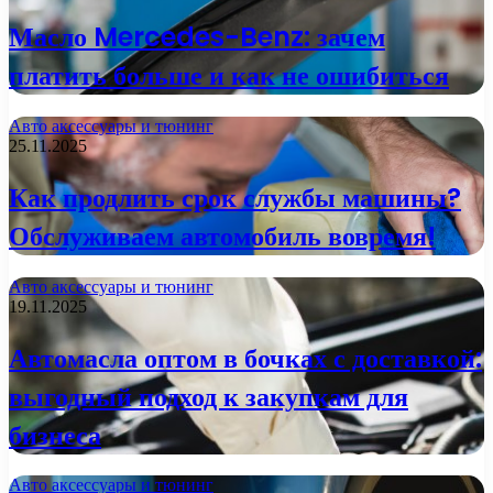
Масло Mercedes-Benz: зачем
платить больше и как не ошибиться
Авто аксессуары и тюнинг
25.11.2025
Как продлить срок службы машины?
Обслуживаем автомобиль вовремя!
Авто аксессуары и тюнинг
19.11.2025
Автомасла оптом в бочках с доставкой:
выгодный подход к закупкам для
бизнеса
Авто аксессуары и тюнинг