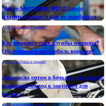
Масло Mercedes-Benz: зачем
платить больше и как не ошибиться
Авто аксессуары и тюнинг
25.11.2025
Как продлить срок службы машины?
Обслуживаем автомобиль вовремя!
Авто аксессуары и тюнинг
19.11.2025
Автомасла оптом в бочках с доставкой:
выгодный подход к закупкам для
бизнеса
Авто аксессуары и тюнинг