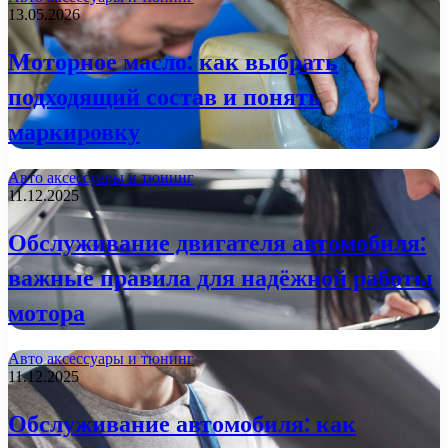
13.05.2026
Моторное масло: как выбрать
подходящий состав и понять
маркировку
Авто аксессуары и тюнинг
11.12.2025
Обслуживание двигателя автомобиля:
важные правила для надёжной работы
мотора
Авто аксессуары и тюнинг
11.12.2025
Обслуживание автомобиля: как