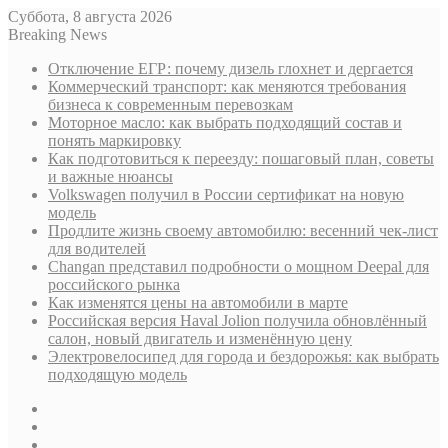
Суббота, 8 августа 2026
Breaking News
Отключение ЕГР: почему дизель глохнет и дергается
Коммерческий транспорт: как меняются требования
бизнеса к современным перевозкам
Моторное масло: как выбрать подходящий состав и
понять маркировку
Как подготовиться к переезду: пошаговый план, советы
и важные нюансы
Volkswagen получил в России сертификат на новую
модель
Продлите жизнь своему автомобилю: весенний чек-лист
для водителей
Changan представил подробности о мощном Deepal для
российского рынка
Как изменятся цены на автомобили в марте
Российская версия Haval Jolion получила обновлённый
салон, новый двигатель и изменённую цену
Электровелосипед для города и бездорожья: как выбрать
подходящую модель
Sidebar
Случайная
статья
Log