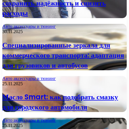
сохранить надёжность и снизить
расходы
Авто аксессуары и тюнинг
30.11.2025
Специализированные зеркала для
коммерческого транспорта: адаптация
для грузовиков и автобусов
Авто аксессуары и тюнинг
25.11.2025
Масло Smart: как подобрать смазку
для городского автомобиля
Авто аксессуары и тюнинг
25.11.2025