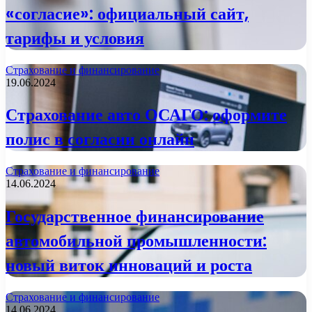
«согласие»: официальный сайт,
тарифы и условия
Страхование и финансирование
19.06.2024
Страхование авто ОСАГО: оформите
полис в согласии онлайн
Страхование и финансирование
14.06.2024
Государственное финансирование
автомобильной промышленности:
новый виток инноваций и роста
Страхование и финансирование
14.06.2024