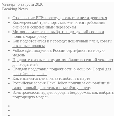
Четверг, 6 августа 2026
Breaking News
Отключение ЕГР: почему дизель глохнет и дергается
Коммерческий транспорт: как меняются требования
бизнеса к современным перевозкам
Моторное масло: как выбрать подходящий состав и
понять маркировку
Как подготовиться к переезду: пошаговый план, советы
и важные нюансы
Volkswagen получил в России сертификат на новую
модель
Продлите жизнь своему автомобилю: весенний чек-лист
для водителей
Changan представил подробности о мощном Deepal для
российского рынка
Как изменятся цены на автомобили в марте
Российская версия Haval Jolion получила обновлённый
салон, новый двигатель и изменённую цену
Электровелосипед для города и бездорожья: как выбрать
подходящую модель
Sidebar
Случайная
статья
Log