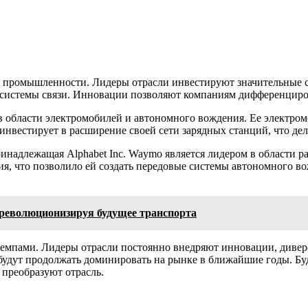
промышленности. Лидеры отрасли инвестируют значительные ср
 системы связи. Инновации позволяют компаниям дифференциро
 в области электромобилей и автономного вождения. Ее электром
инвестирует в расширение своей сети зарядных станций, что де
надлежащая Alphabet Inc. Waymo является лидером в области р
я, что позволило ей создать передовые системы автономного в
 революционизируя будущее транспорта
темпами. Лидеры отрасли постоянно внедряют инновации, див
, будут продолжать доминировать на рынке в ближайшие годы. 
преобразуют отрасль.