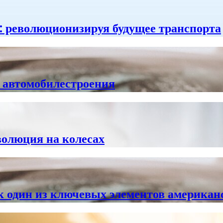
: революционизируя будущее транспорта
 автомобилестроения
волюция на колесах
к один из ключевых элементов америка