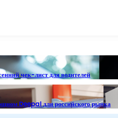
сенний чек-лист для водителей
ощном Deepal для российского рынка