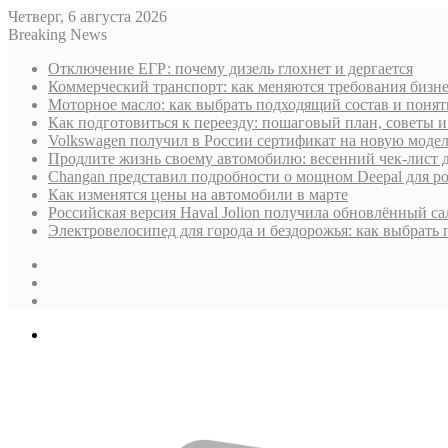
Четверг, 6 августа 2026
Breaking News
Отключение ЕГР: почему дизель глохнет и дергается
Коммерческий транспорт: как меняются требования бизн
Моторное масло: как выбрать подходящий состав и поня
Как подготовиться к переезду: пошаговый план, советы
Volkswagen получил в России сертификат на новую моде
Продлите жизнь своему автомобилю: весенний чек-лист 
Changan представил подробности о мощном Deepal для р
Как изменятся цены на автомобили в марте
Российская версия Haval Jolion получила обновлённый с
Электровелосипед для города и бездорожья: как выбрать
Sidebar
Случайная
статья
Log
In
Меню