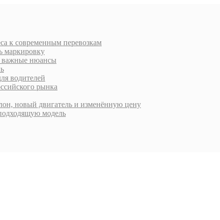
еса к современным перевозкам
ть маркировку
 и важные нюансы
ль
для водителей
оссийского рынка
алон, новый двигатель и изменённую цену
 подходящую модель