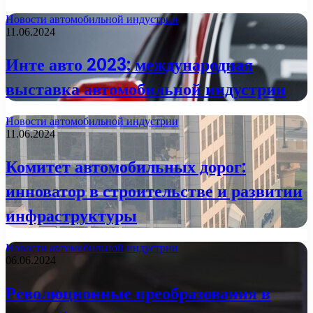
Новости автомобильной индустрии
11.06.2024
Инте авто 2023: международная
выставка автомобильной индустрии
Новости автомобильной индустрии
11.06.2024
Комитет автомобильных дорог:
инноватор в строительстве и развитии
инфраструктуры
Новости автомобильной индустрии
06.06.2024
Революционные преобразования в