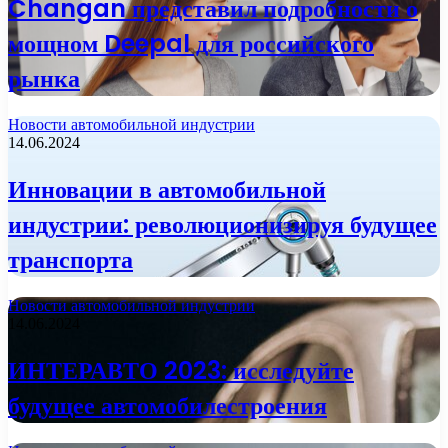
Changan представил подробности о
мощном Deepal для российского
рынка
Новости автомобильной индустрии
14.06.2024
Инновации в автомобильной
индустрии: революционизируя будущее
транспорта
Новости автомобильной индустрии
14.06.2024
ИНТЕРАВТО 2023: исследуйте
будущее автомобилестроения