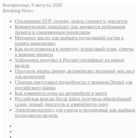
Воскресенье, 9 августа 2026
Breaking News
Отключение ЕГР: почему дизель глохнет и дергается
Коммерческий транспорт: как меняются требования
бизнеса к современным перевозкам
Моторное масло: как выбрать подходящий состав и
понять маркировку
Как подготовиться к переезду: пошаговый план, советы
и важные нюансы
Volkswagen получил в России сертификат на новую
модель
Продлите жизнь своему автомобилю: весенний чек-лист
для водителей
Changan представил подробности о мощном Deepal для
российского рынка
Как изменятся цены на автомобили в марте
Российская версия Haval Jolion получила обновлённый
салон, новый двигатель и изменённую цену
Электровелосипед для города и бездорожья: как выбрать
подходящую модель
Sidebar
Случайная
статья
Log