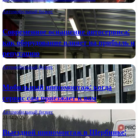
Автомобильный бизнес
02.10.2025
Современное оснащение автосервиса:
как оборудование влияет на прибыль и
репутацию
Автомобильный бизнес
23.04.2025
Мобильный шиномонтаж: когда
сервис сам приезжает к вам
Автомобильный бизнес
23.04.2025
Выездной шиномонтаж в Щербинке: