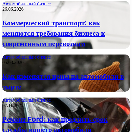
Автомобильный бизнес
26.06.2026
Коммерческий транспорт: как
меняются требования бизнеса к
современным перевозкам
Автомобильный бизнес
05.03.2026
Как изменятся цены на автомобили в
марте
Автомобильный бизнес
07.11.2025
Ремонт Ford: как продлить срок
службы вашего автомобиля