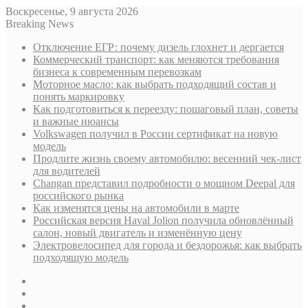
Воскресенье, 9 августа 2026
Breaking News
Отключение ЕГР: почему дизель глохнет и дергается
Коммерческий транспорт: как меняются требования
бизнеса к современным перевозкам
Моторное масло: как выбрать подходящий состав и
понять маркировку
Как подготовиться к переезду: пошаговый план, советы
и важные нюансы
Volkswagen получил в России сертификат на новую
модель
Продлите жизнь своему автомобилю: весенний чек-лист
для водителей
Changan представил подробности о мощном Deepal для
российского рынка
Как изменятся цены на автомобили в марте
Российская версия Haval Jolion получила обновлённый
салон, новый двигатель и изменённую цену
Электровелосипед для города и бездорожья: как выбрать
подходящую модель
Sidebar
Случайная
статья
Log