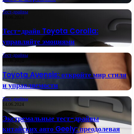
Тест-драйвы
19.06.2024
Тест-драйв Toyota Corolla:
управляйте эмоциями
Тест-драйвы
19.06.2024
Toyota Avensis: откройте мир стиля
и управляемости
Тест-драйвы
14.06.2024
Экстремальные тест-драйвы
китайских авто Geely: преодолевая