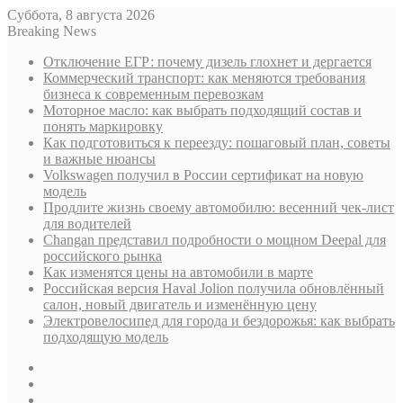
Суббота, 8 августа 2026
Breaking News
Отключение ЕГР: почему дизель глохнет и дергается
Коммерческий транспорт: как меняются требования
бизнеса к современным перевозкам
Моторное масло: как выбрать подходящий состав и
понять маркировку
Как подготовиться к переезду: пошаговый план, советы
и важные нюансы
Volkswagen получил в России сертификат на новую
модель
Продлите жизнь своему автомобилю: весенний чек-лист
для водителей
Changan представил подробности о мощном Deepal для
российского рынка
Как изменятся цены на автомобили в марте
Российская версия Haval Jolion получила обновлённый
салон, новый двигатель и изменённую цену
Электровелосипед для города и бездорожья: как выбрать
подходящую модель
Sidebar
Случайная
статья
Log