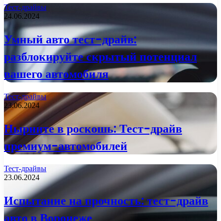
Тест-драйвы
24.06.2024
Умный авто тест-драйв:
разблокируйте скрытый потенциал
вашего автомобиля
Тест-драйвы
23.06.2024
Нырните в роскошь: Тест-драйв
премиум-автомобилей
Тест-драйвы
23.06.2024
Испытание на прочность: тест-драйв
авто в Воронеже