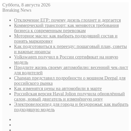
Суббота, 8 августа 2026
Breaking News
Отключение ЕГР: почему дизель глохнет и дергается
Коммерческий транспорт: как меняются требования
бизнеса к современным перевозкам
Моторное масло: как выбрать подходящий состав и
понять маркировку
Как подготовиться к переезду: пошаговый план, советы
и важные нюансы
Volkswagen получил в России сертификат на новую
модель
Продлите жизнь своему автомобилю: весенний чек-лист
для водителей
Changan представил подробности о мощном Deepal для
российского рынка
Как изменятся цены на автомобили в марте
Российская версия Haval Jolion получила обновлённый
салон, новый двигатель и изменённую цену
Электровелосипед для города и бездорожья: как выбрать
подходящую модель
Sidebar
Случайная
статья
Log