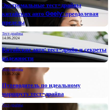
Экстремальные тест-драйвы
китайских авто Geely: преодолевая
пределы
Тест-драйвы
14.06.2024
Китайские авто: тест-драйв и секреты
надежности
Тест-драйвы
13.06.2024
Путеводитель по идеальному
маршруту тест-драйва
Тест-драйвы
13.06.2024