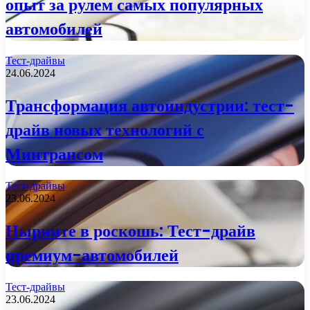
опыт за рулем самых популярных
автомобилей
Тест-драйвы
24.06.2024
Трансформация автоиндустрии: тест-
драйв новых технологий с
Минтрансом
Тест-драйвы
23.06.2024
Нырните в роскошь: Тест-драйв
премиум-автомобилей
Тест-драйвы
23.06.2024