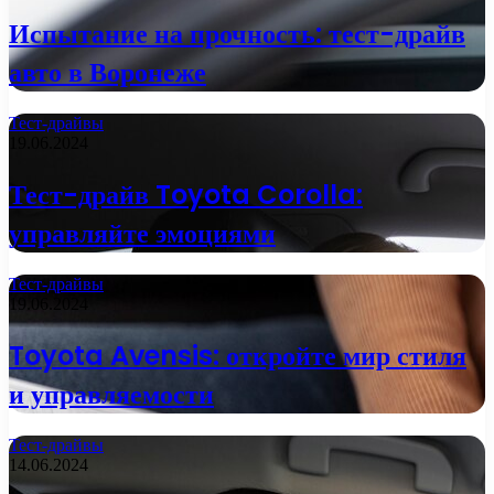
Испытание на прочность: тест-драйв
авто в Воронеже
Тест-драйвы
19.06.2024
Тест-драйв Toyota Corolla:
управляйте эмоциями
Тест-драйвы
19.06.2024
Toyota Avensis: откройте мир стиля
и управляемости
Тест-драйвы
14.06.2024