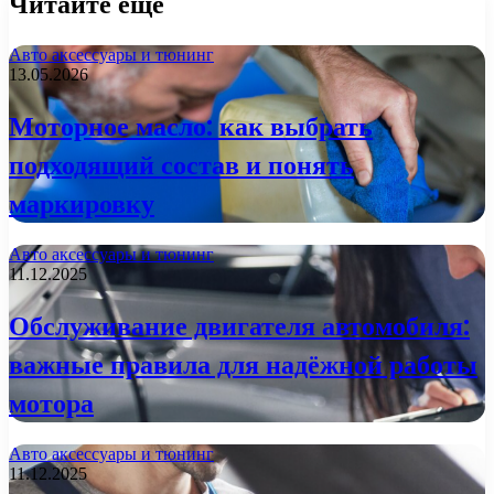
Читайте еще
Авто аксессуары и тюнинг
13.05.2026
Моторное масло: как выбрать
подходящий состав и понять
маркировку
Авто аксессуары и тюнинг
11.12.2025
Обслуживание двигателя автомобиля:
важные правила для надёжной работы
мотора
Авто аксессуары и тюнинг
11.12.2025