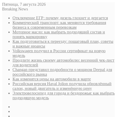
Пятница, 7 августа 2026
Breaking News
Отключение ЕГР: почему дизель глохнет и дергается
Коммерческий транспорт: как меняются требования
бизнеса к современным перевозкам
Моторное масло: как выбрать подходящий состав и
понять маркировку
Как подготовиться к переезду: пошаговый план, советы
и важные нюансы
Volkswagen получил в России сертификат на новую
модель
Продлите жизнь своему автомобилю: весенний чек-лист
для водителей
Changan представил подробности о мощном Deepal для
российского рынка
Как изменятся цены на автомобили в марте
Российская версия Haval Jolion получила обновлённый
салон, новый двигатель и изменённую цену
Электровелосипед для города и бездорожья: как выбрать
подходящую модель
Sidebar
Случайная
статья
Log