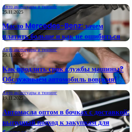
Авто аксессуары и тюнинг
25.11.2025
Масло Mercedes-Benz: зачем
платить больше и как не ошибиться
Авто аксессуары и тюнинг
25.11.2025
Как продлить срок службы машины?
Обслуживаем автомобиль вовремя!
Авто аксессуары и тюнинг
19.11.2025
Автомасла оптом в бочках с доставкой:
выгодный подход к закупкам для