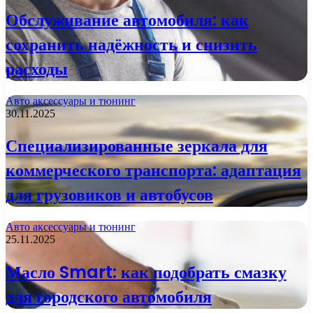
Обслуживание автомобиля: как
сохранить надёжность и снизить
расходы
Авто аксессуары и тюнинг
30.11.2025
Специализированные зеркала для
коммерческого транспорта: адаптация
для грузовиков и автобусов
Авто аксессуары и тюнинг
25.11.2025
Масло Smart: как подобрать смазку
для городского автомобиля