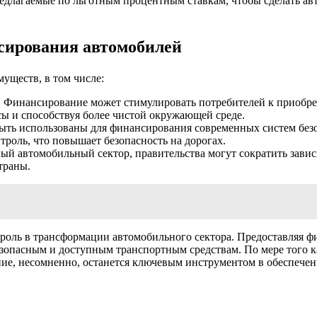
едлагаемые по льготным процентным ставкам, чтобы сделать ав
сирования автомобилей
уществ, в том числе:
:
Финансирование может стимулировать потребителей к приобре
ы и способствуя более чистой окружающей среде.
ть использованы для финансирования современных систем безоп
роль, что повышает безопасность на дорогах.
й автомобильный сектор, правительства могут сократить зависи
траны.
роль в трансформации автомобильного сектора. Предоставляя 
безопасным и доступным транспортным средствам. По мере того 
ние, несомненно, останется ключевым инструментом в обеспече