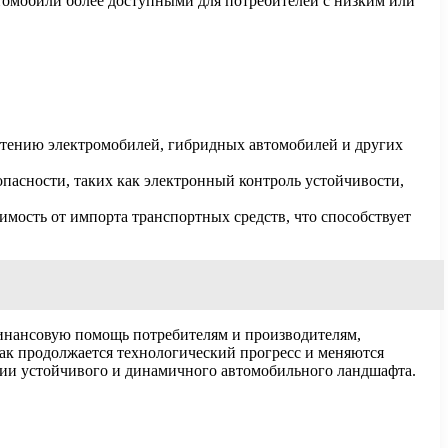
томобили более доступными для потребителей с низким или
тению электромобилей, гибридных автомобилей и других
асности, таких как электронный контроль устойчивости,
мость от импорта транспортных средств, что способствует
финансовую помощь потребителям и производителям,
как продолжается технологический прогресс и меняются
нии устойчивого и динамичного автомобильного ландшафта.